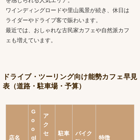
を感じられる人気エリア。
ワインディングロードや里山風景が続き、休日は
ライダーやドライブ客で賑わいます。
最近では、おしゃれな古民家カフェや自然派カフ
ェも増えています。
ドライブ・ツーリング向け能勢カフェ早見
表（道路・駐車場・予算）
G
ア
o
ク
o
セ
駐車
バイク
店名
gl
特徴