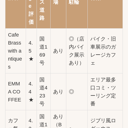
ス
場
駐輪
e
道
評
路
価
Cafe
国
◎（店
バイク・旧
Brass
4.
道1
内バイ
車展示のガ
with a
5
あり
69
ク展示
レージカフ
ntique
★
号
あり）
ェ
s
国
エリア最多
EMM
4.
道4
口コミ・ツ
A CO
4
あり
◎
23
ーリング定
FFEE
★
号
番
国
あり
カフ
4.
ジブリ風ロ
道1
（B