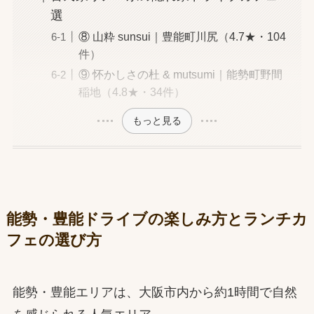
選
⑧ 山粋 sunsui｜豊能町川尻（4.7★・104
件）
⑨ 怀かしさの杜 & mutsumi｜能勢町野間
稲地（4.8★・34件）
もっと見る
能勢・豊能ドライブの楽しみ方とランチカ
フェの選び方
能勢・豊能エリアは、大阪市内から約1時間で自然