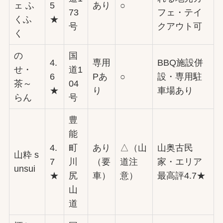
ェ ふ
5
あり
○
73
フェ・テイ
くふ
★
号
クアウト可
く
の
国
4.
専用
BBQ施設併
せ・
道1
6
Pあ
○
設・専用駐
茶～
04
★
り
車場あり
らん
号
豊
能
4.
町
あり
△（山
山奥古民
山粋 s
7
川
（要
道注
家・エリア
unsui
★
尻
車）
意）
最高評4.7★
山
道