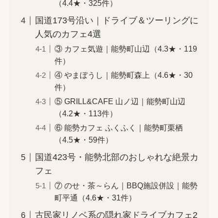
（4.4★・325件）
国道173号沿い｜ドライブ＆ツーリングに
人気のカフェ4選
③ カフェ気遊｜能勢町山辺（4.3★・119
件）
④ やまぼうし｜能勢町森上（4.6★・30
件）
⑤ GRILL&CAFE 山ノ辺｜能勢町山辺
（4.2★・113件）
⑥ 能勢カフェ ふくふく｜能勢町栗栖
（4.5★・59件）
国道423号・能勢北部のおしゃれな絶景カ
フェ
⑦ のせ・茶～らん｜BBQ施設併設｜能勢
町平通（4.6★・31件）
古民家リノベ系の隠れ家ドライブカフェ2