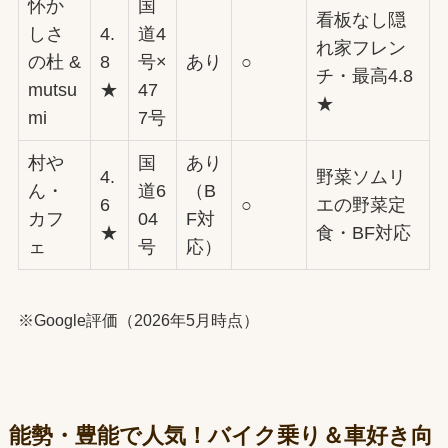
怀か
国
看板なし隠
しさ
4.
道4
れ家フレン
の杜 &
8
号×
あり
○
チ・最高4.8
mutsu
★
47
★
mi
7号
村や
国
あり
4.
野菜ソムリ
ん・
道6
（B
6
○
エの野菜定
カフ
04
F対
★
食・BF対応
ェ
号
応）
※Google評価（2026年5月時点）
能勢・豊能で人気！バイク乗り＆車好き向