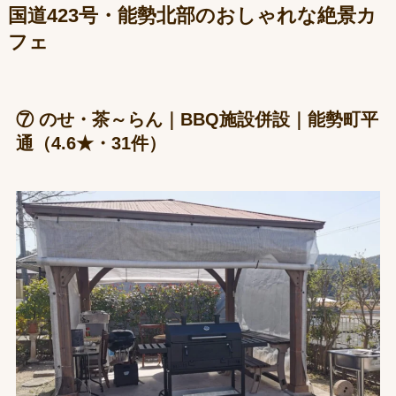
国道423号・能勢北部のおしゃれな絶景カ
フェ
⑦ のせ・茶～らん｜BBQ施設併設｜能勢町平
通（4.6★・31件）