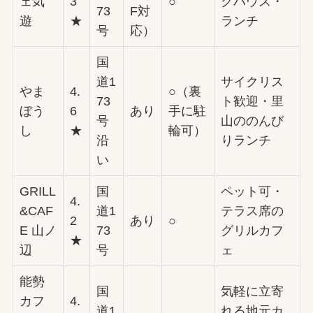
ェ気
3
○
グハウス・
73
F対
遊
★
ランチ
号
応）
国
道1
サイクリス
やま
4.
○（裏
73
ト歓迎・里
ぼう
6
あり
手に駐
号
山ののんび
し
★
輪可）
沿
りランチ
い
GRILL
国
ペット可・
4.
&CAF
道1
テラス席の
2
あり
○
E 山ノ
73
グリルカフ
★
辺
号
ェ
能勢
国
気軽に立寄
カフ
4.
道1
れる地元カ