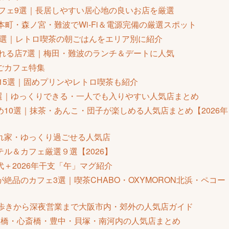
カフェ9選｜長居しやすい居心地の良いお店を厳選
町・森ノ宮・難波でWi-Fi＆電源完備の厳選スポット
18選｜レトロ喫茶の朝ごはんをエリア別に紹介
られる店7選｜梅田・難波のランチ＆デートに人気
ごカフェ特集
ェ15選｜固めプリンやレトロ喫茶も紹介
9選｜ゆっくりできる・一人でも入りやすい人気店まとめ
10選｜抹茶・あんこ・団子が楽しめる人気店まとめ【2026年
れ家・ゆっくり過ごせる人気店
ル＆カフェ厳選９選【2026】
＋2026年干支「午」マグ紹介
絶品のカフェ3選｜喫茶CHABO・OXYMORON北浜・ペコー
べ歩きから深夜営業まで大阪市内・郊外の人気店ガイド
屋橋・心斎橋・豊中・貝塚・南河内の人気店まとめ