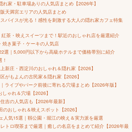
隠れ家・駐車場ありの人気店まとめ【2026年】
大阪天満宮エリアの人気店まとめ
・スパイスが光る！感性を刺激する大人の隠れ家カフェ特集
ー・紅茶・映えスイーツまで！駅近のおしゃれ店を厳選紹介
・焼き菓子・ケーキの人気店
22選｜5,000円以下から高級ホテルまで価格帯別に紹介
選！
上新庄・西淀川のおしゃれ＆隠れ家【2026】
区がもよんの古民家＆隠れ家【2026】
選｜ライブやパーク前後に寄れる穴場まとめ【2026年版】
しゃれ＆穴場【2026】
住吉の人気店も【2026年最新】
田のおしゃれ＆映えスポット【2026】
フェ人気15選｜靱公園・堀江の映え＆実力派を厳選
レトロ喫茶まで厳選｜癒しの名店をまとめて紹介【2026年最