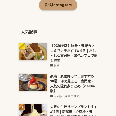
公式Instagram
人気記事
【2026年版】能勢・豊能カフ
ェ＆ランチおすすめ8選｜おし
ゃれな古民家・景色カフェで癒
し時間
北摂
泉南・泉佐野カフェおすすめ
10選｜海の見える・古民家・
人気の隠れ家まとめ【2026年
版】
南大阪（泉州エリア）
大阪の生絞りモンブランおすす
め5選｜淀屋橋・心斎橋・豊