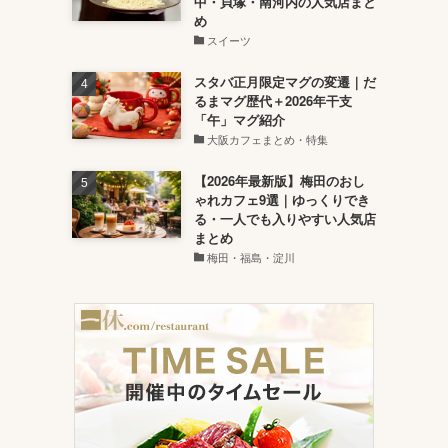
中・貝塚・南河内の人気店まと
め
スイーツ
スタバ正月限定マグの変遷｜だ
るまマグ歴代＋2026年干支
「午」マグ紹介
大阪カフェまとめ・特集
【2026年最新版】梅田のおし
ゃれカフェ9選｜ゆっくりでき
る・一人でも入りやすい人気店
まとめ
梅田・福島・淀川