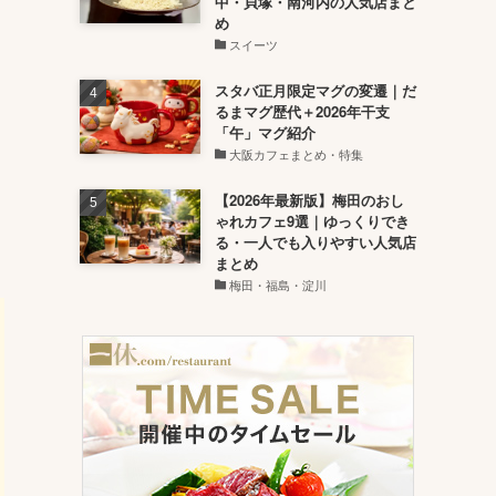
中・貝塚・南河内の人気店まと
め
スイーツ
スタバ正月限定マグの変遷｜だ
るまマグ歴代＋2026年干支
「午」マグ紹介
大阪カフェまとめ・特集
【2026年最新版】梅田のおし
ゃれカフェ9選｜ゆっくりでき
る・一人でも入りやすい人気店
まとめ
梅田・福島・淀川