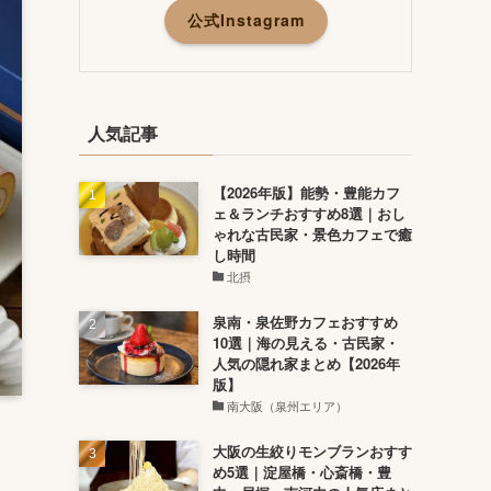
公式Instagram
人気記事
【2026年版】能勢・豊能カフ
ェ＆ランチおすすめ8選｜おし
ゃれな古民家・景色カフェで癒
し時間
北摂
泉南・泉佐野カフェおすすめ
10選｜海の見える・古民家・
人気の隠れ家まとめ【2026年
版】
南大阪（泉州エリア）
大阪の生絞りモンブランおすす
め5選｜淀屋橋・心斎橋・豊