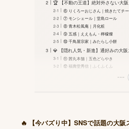
🏆 【不動の王道】絶対外さない大阪
⑥ りくろーおじさん｜焼きたてチ
⑦ モンシェール｜堂島ロール
⑧ 青木松風庵｜月化粧
⑨ 五感｜ええもん・檸檬燦
⑩ 千鳥屋宗家｜みたらし小餅
💎 【隠れ人気・新進】通好みの大阪
⑪ 茜丸本舗｜五色どらやき
⑫ 福壽堂秀信｜ふくふくふ
🔥 【今バズり中】SNSで話題の大阪