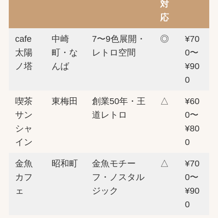
対
応
cafe
中崎
7〜9色展開・
◎
¥70
太陽
町・な
レトロ空間
0〜
ノ塔
んば
¥90
0
喫茶
東梅田
創業50年・王
△
¥60
サン
道レトロ
0〜
シャ
¥80
イン
0
金魚
昭和町
金魚モチー
△
¥70
カフ
フ・ノスタル
0〜
ェ
ジック
¥90
0