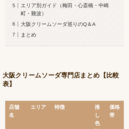
エリア別ガイド（梅田・心斎橋・中崎
町・難波）
大阪クリームソーダ巡りのQ＆A
まとめ
大阪クリームソーダ専門店まとめ【比較
表】
店舗
エリア
特徴
推
価格
名
し
帯
色