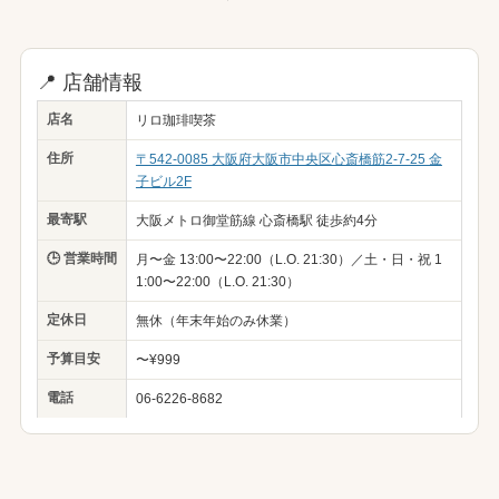
📍 店舗情報
店名
リロ珈琲喫茶
住所
〒542-0085 大阪府大阪市中央区心斎橋筋2-7-25 金
子ビル2F
最寄駅
大阪メトロ御堂筋線 心斎橋駅 徒歩約4分
🕒 営業時間
月〜金 13:00〜22:00（L.O. 21:30）／土・日・祝 1
1:00〜22:00（L.O. 21:30）
定休日
無休（年末年始のみ休業）
予算目安
〜¥999
電話
06-6226-8682