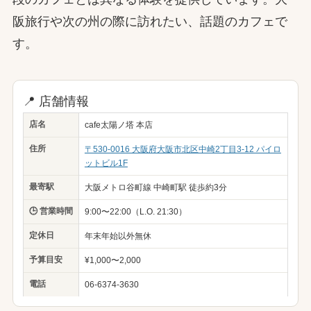
阪旅行や次の州の際に訪れたい、話題のカフェで
す。
📍 店舗情報
店名
cafe太陽ノ塔 本店
住所
〒530-0016 大阪府大阪市北区中崎2丁目3-12 パイロ
ットビル1F
最寄駅
大阪メトロ谷町線 中崎町駅 徒歩約3分
🕒 営業時間
9:00〜22:00（L.O. 21:30）
定休日
年末年始以外無休
予算目安
¥1,000〜2,000
電話
06-6374-3630