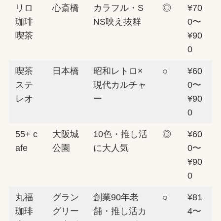
リロ
心斎橋
カラフル・S
◎
¥70
珈琲
NS映え抜群
0〜
喫茶
¥90
0
喫茶
日本橋
昭和レトロ×
○
¥60
ステ
現代カルチャ
0〜
レオ
ー
¥90
0
55+ c
大阪城
10色・推し活
◎
¥60
afe
公園
に大人気
0〜
¥90
0
丸福
グラン
創業90年老
○
¥81
珈琲
グリー
舗・推し活カ
4〜