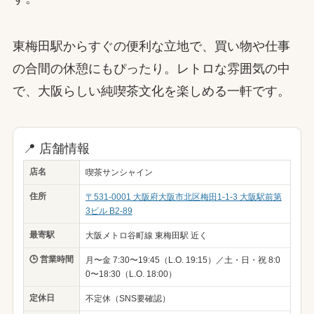
東梅田駅からすぐの便利な立地で、買い物や仕事
の合間の休憩にもぴったり。レトロな雰囲気の中
で、大阪らしい純喫茶文化を楽しめる一軒です。
📍 店舗情報
店名
喫茶サンシャイン
住所
〒531-0001 大阪府大阪市北区梅田1-1-3 大阪駅前第
3ビル B2-89
最寄駅
大阪メトロ谷町線 東梅田駅 近く
🕒 営業時間
月〜金 7:30〜19:45（L.O. 19:15）／土・日・祝 8:0
0〜18:30（L.O. 18:00）
定休日
不定休（SNS要確認）