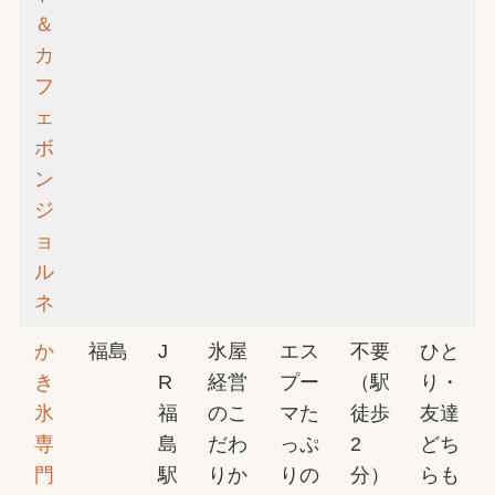
＆
カ
フ
ェ
ボ
ン
ジ
ョ
ル
ネ
か
福島
J
氷屋
エス
不要
ひと
き
R
経営
プー
（駅
り・
氷
福
のこ
マた
徒歩
友達
専
島
だわ
っぷ
2
どち
門
駅
りか
りの
分）
らも