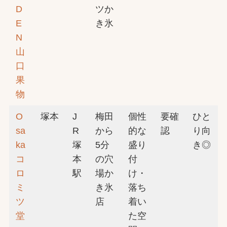
D
ツか
E
き氷
N
山
口
果
物
O
塚本
J
梅田
個性
要確
ひと
sa
R
から
的な
認
り向
ka
塚
5分
盛り
き◎
コ
本
の穴
付
ロ
駅
場か
け・
ミ
き氷
落ち
ツ
店
着い
堂
た空