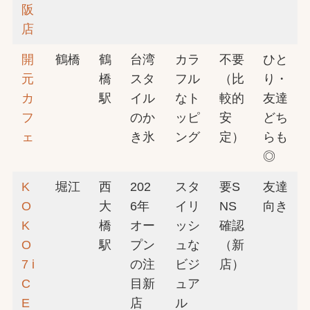
阪
店
開
鶴橋
鶴
台湾
カラ
不要
ひと
元
橋
スタ
フル
（比
り・
カ
駅
イル
なト
較的
友達
フ
のか
ッピ
安
どち
ェ
き氷
ング
定）
らも
◎
K
堀江
西
202
スタ
要S
友達
O
大
6年
イリ
NS
向き
K
橋
オー
ッシ
確認
O
駅
プン
ュな
（新
7 i
の注
ビジ
店）
C
目新
ュア
E
店
ル