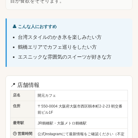
目が食欲をそそります。
👤 こんな人におすすめ
台湾スタイルのかき氷を楽しみたい方
鶴橋エリアでカフェ巡りをしたい方
エスニックな雰囲気のスイーツが好きな方
📍 店舗情報
店名
開元カフェ
住所
〒550-0004 大阪府大阪市西区靱本町2-2-23 靭交番
前ビル1F
最寄駅
JR鶴橋駅・大阪メトロ鶴橋駅
🕒 営業時間
公式Instagramにて最新情報をご確認ください（不定