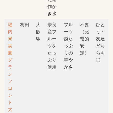
作か
き氷
堀
梅田
大
奈良
フル
不要
ひと
内
阪
産フ
ーツ
（比
り・
果
駅
ルー
感た
較的
友達
実
ツを
っぷ
安
どち
園
たっ
りの
定）
らも
グ
ぷり
華や
◎
ラ
使用
かさ
ン
フ
ロ
ン
ト
大