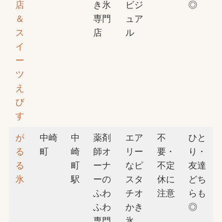
店
き氷
ビジ
◎
＆
専門
ュア
ス
店
ル
イ
ー
ツ
え
び
す
が
中崎
中
薬剤
エア
不
ひと
る
町
崎
師オ
リー
要・
り・
る
町
ーナ
なピ
不定
友達
氷
駅
ーの
スタ
休に
どち
ふわ
チオ
注意
らも
ふわ
かき
◎
専門
氷