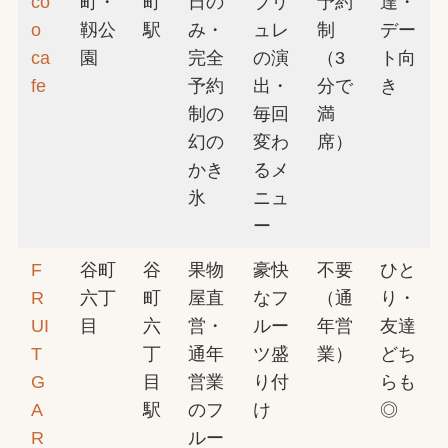
co
町・
町
日の
ブリ
予約
達・
o
靱公
駅
み・
ュレ
制
デー
ca
園
完全
の演
（3
ト向
fe
予約
出・
分で
き
制の
毎回
満
幻の
変わ
席）
かき
るメ
氷
ニュ
ー
F
谷町
谷
果物
豪快
不要
ひと
R
六丁
町
屋直
なフ
（通
り・
UI
目
六
営・
ルー
年営
友達
T
丁
通年
ツ盛
業）
どち
G
目
営業
り付
らも
A
駅
のフ
け
◎
R
ルー