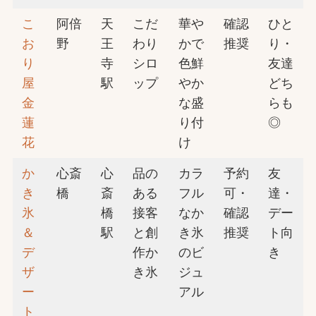
こ
阿倍
天
こだ
華や
確認
ひと
お
野
王
わり
かで
推奨
り・
り
寺
シロ
色鮮
友達
屋
駅
ップ
やか
どち
金
な盛
らも
蓮
り付
◎
花
け
か
心斎
心
品の
カラ
予約
友
き
橋
斎
ある
フル
可・
達・
氷
橋
接客
なか
確認
デー
＆
駅
と創
き氷
推奨
ト向
デ
作か
のビ
き
ザ
き氷
ジュ
ー
アル
ト