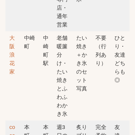
店・
通年
営業
大
中崎
中
老舗
たい
不要
ひと
阪
町
崎
暖簾
焼き
（行
り・
浪
町
分
＋か
列あ
友達
花
駅
け・
き氷
り）
どち
家
たい
のセ
らも
焼き
ット
◎
とふ
写真
わふ
わか
き氷
co
本
本
週3
炙り
完全
友