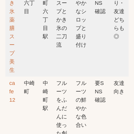
き
六丁
町
スー
やか
NS
り・
氷
目
六
プと
なシ
確認
友達
薬
丁
かき
ロッ
どち
膳
目
氷の
プと
らも
ス
駅
二刀
盛り
◎
ー
流
付け
プ
美
生
ca
中崎
中
フル
フル
要S
友達
fe
町
崎
ーツ
ーツ
NS
向き
12
町
をふ
の鮮
確認
駅
んだ
やか
んに
な色
使っ
合い
た創