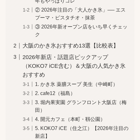
年もやっぱりコレ
② 2026年注目の「大人かき氷」── エス
プーマ・ピスタチオ・抹茶
③ 2026年新オープン店をいち早くチェッ
ク
大阪のかき氷おすすめ13選【比較表】
2026年新店・話題店ピックアップ
（KOKO7 iCE含む）＆大阪の人気かき氷
おすすめ
1. かき氷 薬膳スープ 美生（中崎町）
2. cafe12（福島）
3. 堀内果実園 グランフロント大阪店（梅
田）
4. 開元カフェ（本町・靱公園）
5. KOKO7 iCE（住之江）【2026年注目の
新店】