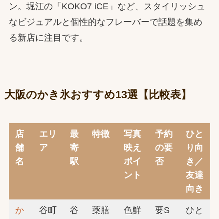
ン。堀江の「KOKO7 iCE」など、スタイリッシュ
なビジュアルと個性的なフレーバーで話題を集め
る新店に注目です。
大阪のかき氷おすすめ13選【比較表】
店
エリ
最
特徴
写真
予約
ひと
舗
ア
寄
映え
の要
り向
名
駅
ポイ
否
き／
ント
友達
向き
か
谷町
谷
薬膳
色鮮
要S
ひと