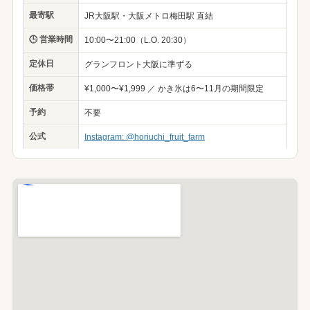
最寄駅
JR大阪駅・大阪メトロ梅田駅 直結
🕒 営業時間
10:00〜21:00（L.O. 20:30）
定休日
グランフロント大阪に準ずる
価格帯
¥1,000〜¥1,999 ／ かき氷は6〜11月の期間限定
予約
不要
公式
Instagram: @horiuchi_fruit_farm