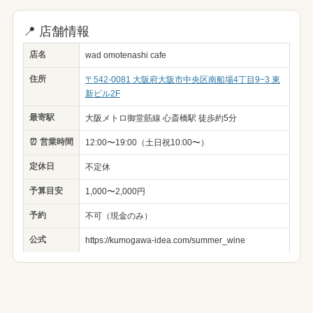
📍 店舗情報
店名
wad omotenashi cafe
住所
〒542-0081 大阪府大阪市中央区南船場4丁目9−3 東
新ビル2F
最寄駅
大阪メトロ御堂筋線 心斎橋駅 徒歩約5分
⏰ 営業時間
12:00〜19:00（土日祝10:00〜）
定休日
不定休
予算目安
1,000〜2,000円
予約
不可（現金のみ）
公式
https://kumogawa-idea.com/summer_wine