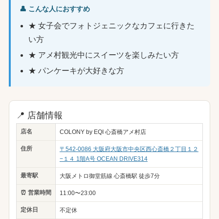
👤 こんな人におすすめ
★ 女子会でフォトジェニックなカフェに行きた
い方
★ アメ村観光中にスイーツを楽しみたい方
★ パンケーキが大好きな方
📍 店舗情報
店名
COLONY by EQI 心斎橋アメ村店
住所
〒542-0086 大阪府大阪市中央区西心斎橋２丁目１２
−１４ 1階A号 OCEAN DRIVE314
最寄駅
大阪メトロ御堂筋線 心斎橋駅 徒歩7分
⏰ 営業時間
11:00〜23:00
定休日
不定休