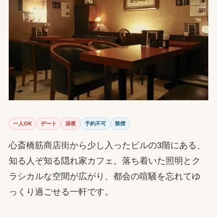
一人OK
デート
深夜
予約不可
禁煙
心斎橋筋商店街から少し入ったビルの3階にある、
知る人ぞ知る隠れ家カフェ。落ち着いた照明とク
ラシカルな空間が広がり、都会の喧騒を忘れてゆ
っくり過ごせる一軒です。