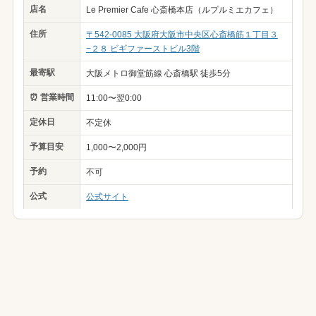
店名
Le Premier Cafe 心斎橋本店（ルプルミエカフェ）
住所
〒542-0085 大阪府大阪市中央区心斎橋筋１丁目３
−２８ ビギファーストビル3階
最寄駅
大阪メトロ御堂筋線 心斎橋駅 徒歩5分
⏰ 営業時間
11:00〜翌0:00
定休日
不定休
予算目安
1,000〜2,000円
予約
不可
公式
公式サイト