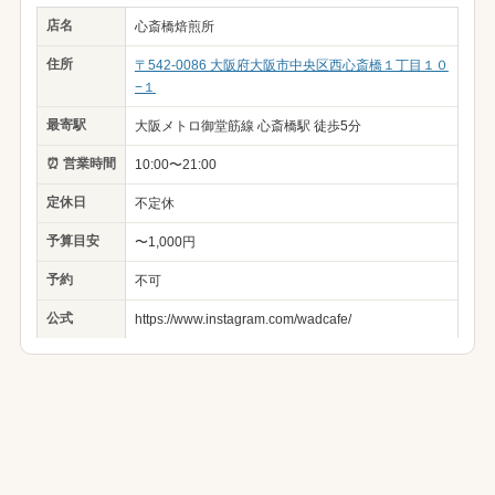
店名
心斎橋焙煎所
住所
〒542-0086 大阪府大阪市中央区西心斎橋１丁目１０
−１
最寄駅
大阪メトロ御堂筋線 心斎橋駅 徒歩5分
⏰ 営業時間
10:00〜21:00
定休日
不定休
予算目安
〜1,000円
予約
不可
公式
https://www.instagram.com/wadcafe/