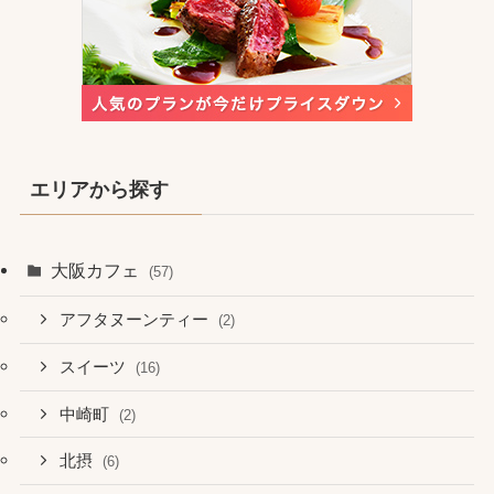
エリアから探す
大阪カフェ
(57)
アフタヌーンティー
(2)
スイーツ
(16)
中崎町
(2)
北摂
(6)